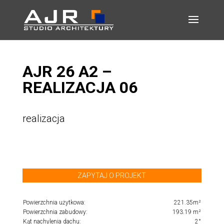
AJR 26 A2 –
REALIZACJA 06
realizacja
ZAPYTAJ O PROJEKT
Powierzchnia użytkowa:
221.35m²
Powierzchnia zabudowy:
193.19 m²
Kąt nachylenia dachu:
2°