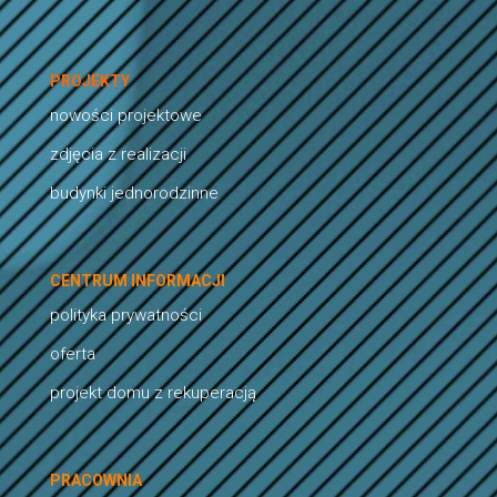
PROJEKTY
nowości projektowe
zdjęcia z realizacji
budynki jednorodzinne
CENTRUM INFORMACJI
polityka prywatności
oferta
projekt domu z rekuperacją
PRACOWNIA