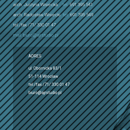
arch. Justyna Wisiecka
tel.
691 395 541
arch. Radosław Wisiecki
tel.
691 395 549
tel./fax /71/ 330 01 47
mail:
biuro@ajrstudio.pl
ADRES
ul. Obornicka 83/1
51-114 Wrocław
tel./fax /71/ 330 01 47
biuro@ajrstudio.pl